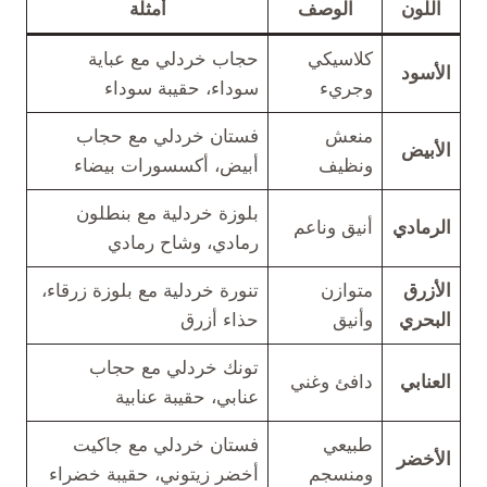
اللون
الوصف
أمثلة
كلاسيكي
حجاب خردلي مع عباية
الأسود
وجريء
سوداء، حقيبة سوداء
منعش
فستان خردلي مع حجاب
الأبيض
ونظيف
أبيض، أكسسورات بيضاء
بلوزة خردلية مع بنطلون
الرمادي
أنيق وناعم
رمادي، وشاح رمادي
الأزرق
متوازن
تنورة خردلية مع بلوزة زرقاء،
البحري
وأنيق
حذاء أزرق
تونك خردلي مع حجاب
العنابي
دافئ وغني
عنابي، حقيبة عنابية
طبيعي
فستان خردلي مع جاكيت
الأخضر
ومنسجم
أخضر زيتوني، حقيبة خضراء