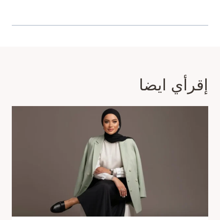
إقرأي ايضا