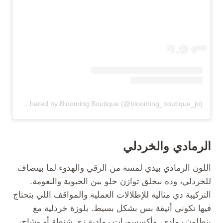
A post shared by Blooming Boutique (@blooming_boutique_jo)
الرمادي والخردلي
اللون الرمادي بيدي لمسة من الرقي والهدوء لما بيتضاف
للخردلي، وده بيخلق توازن حلو بين الحيوية والنعومة.
التركيبة دي مثالية للإطلالات العملية والمواقف اللي بتحتاج
فيها تكوني أنيقة بس بشكل بسيط. بلوزة خردلية مع
بنطلون رمادي، وأكسسورات رمادية زي شنطة أو وشاح،