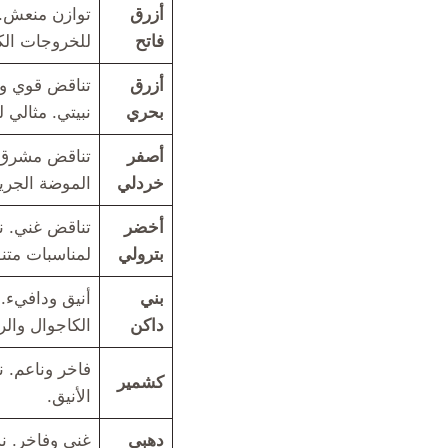
أزرق
توازن منعش. 
فاتح
للخروجات الك
أزرق
تناقض قوي وك
بحري
نبيتي. مثالي 
أصفر
تناقض مشرق 
خردلي
الموضة الجري
أخضر
تناقض غني. ن
بترولي
لمناسبات متن
بني
أنيق ودافيء.
داكن
الكاجوال وال
فاخر وناعم. 
كشمير
الأنيق.
دهبي
غني وفاخر. ن