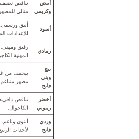
أبيض
تناقض نضيف و
وكريمي
مثالي للمظهر
أنيق ورسمى. 
أسود
للإعدادات الم
رقيق ومهني. 
رمادي
المهنية الكاجو
بيج
بيخفف من غنى
وبني
مظهر متناغم.
فاتح
أخضر
تناقض دافيء 
زيتوني
الكاجوال.
وردي
أنثوي وناعم. 
فاتح
لأحداث الربي