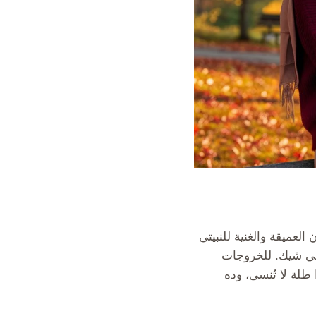
لعميقة والغنية للنبيتي
مي شيك. للخروجات
لة لا تُنسى، وده