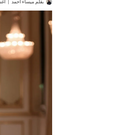
بقلم
ميساء احمد
أغسط