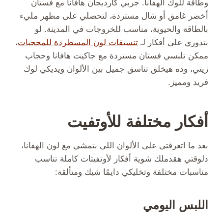
وطاقة للوك الهفانا. جربي كارديجان هافانا مع فستان
أخضر غامق أو شال مستردة، لتحصلي على مظهر مليء
بالطاقة والحيوية، مناسب للخروجات في المدينة. لو
بتدوري على أفكار لـ
تنسيقات لون المسطردة للمحجبات
،
ممكن تلبسي فستان مستردة مع جاكيت هافانا وحجاب
زيتي، وده هيخلق تناسق جميل بين الألوان ويديكي لوك
فريد ومميز.
أفكار مختلفة للأوتفيت
بعد ما اتعرفتي على الألوان اللي بتمشي مع لون الهفانا،
دلوقتي هقدملك شوية أفكار لأوتفيتات كاملة تناسب
مناسبات مختلفة وتخليكي دايمًا شيك ومتألقة:
اللبس اليومي