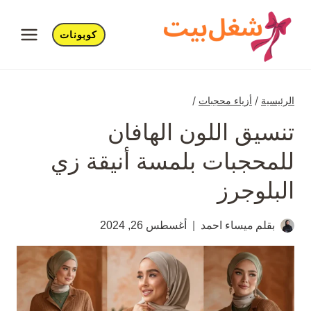
لتجاوز
لى
كوبونات
لمحتوى
الرئيسية
/
أزياء محجبات
/
تنسيق اللون الهافان
للمحجبات بلمسة أنيقة زي
البلوجرز
بقلم
ميساء احمد
أغسطس 26, 2024