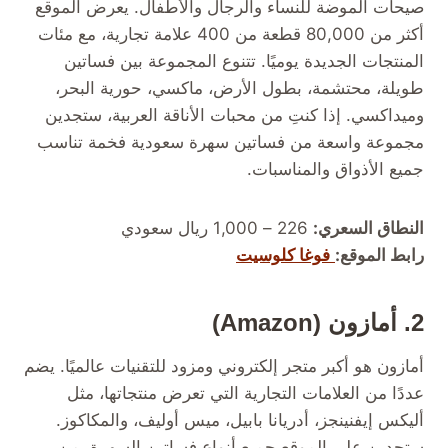
صيحات الموضة للنساء والرجال والأطفال. يعرض الموقع
أكثر من 80,000 قطعة من 400 علامة تجارية، مع مئات
المنتجات الجديدة يوميًا. تتنوع المجموعة بين فساتين
طويلة، محتشمة، بطول الأرض، ماكسي، حورية البحر،
وميداكسي. إذا كنتِ من محبات الأناقة العربية، ستجدين
مجموعة واسعة من فساتين سهرة سعودية فخمة تناسب
جميع الأذواق والمناسبات.
النطاق السعري:
226 – 1,000 ريال سعودي
رابط الموقع:
فوغا كلوسيت
2. أمازون (Amazon)
أمازون هو أكبر متجر إلكتروني ومزود للتقنيات عالميًا. يضم
عددًا من العلامات التجارية التي تعرض منتجاتها، مثل
أليكس إيفنينجز، أدريانا بابيل، ميس أوليف، والمكاكوز.
ستجدين على الموقع جميع أنواع فساتين السهرة، من