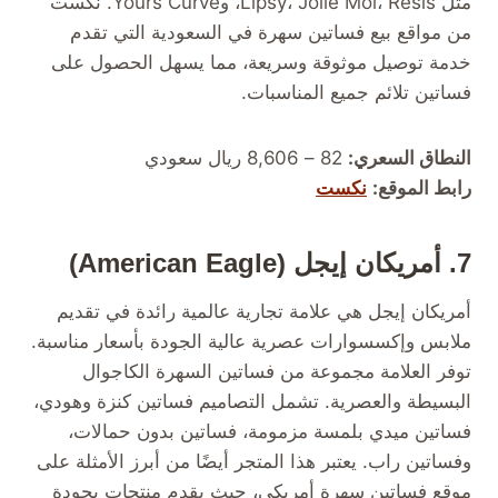
مثل Lipsy، Jolie Moi، Resis، وYours Curve. نكست
من مواقع بيع فساتين سهرة في السعودية التي تقدم
خدمة توصيل موثوقة وسريعة، مما يسهل الحصول على
فساتين تلائم جميع المناسبات.
النطاق السعري:
82 – 8,606 ريال سعودي
رابط الموقع:
نكست
7. أمريكان إيجل (American Eagle)
أمريكان إيجل هي علامة تجارية عالمية رائدة في تقديم
ملابس وإكسسوارات عصرية عالية الجودة بأسعار مناسبة.
توفر العلامة مجموعة من فساتين السهرة الكاجوال
البسيطة والعصرية. تشمل التصاميم فساتين كنزة وهودي،
فساتين ميدي بلمسة مزمومة، فساتين بدون حمالات،
وفساتين راب. يعتبر هذا المتجر أيضًا من أبرز الأمثلة على
موقع فساتين سهرة أمريكي، حيث يقدم منتجات بجودة