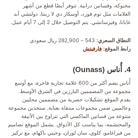
محبوكة، وفساتين درابية. تتوفر أيضًا قطع من أشهر
العلامات مثل توم فورد، أوسكار دي لا رينتا، دولتشي آند
غابانا، وفيرساتشي. يتم التوصيل خلال 2 إلى 7 أيام عمل.
النطاق السعري:
543 – 282,900 ريال سعودي
رابط الموقع:
فارفيتش
4. أُناس (Ounass)
أُناس يضم أكثر من 600 علامة تجارية فاخرة، مع أوسع
مجموعة من المصممين البارزين في الشرق الأوسط.
يقدم الموقع تشكيلات حصرية من مصممين محليين
وعالميين ضمن مجموعات منتقاة بعناية. ستجدين مجموعة
متنوعة من فساتين الماكسي التي تتراوح بين الأنيقة
والمحتشمة، بما يناسب كل الأذواق. يشمل الموقع تصاميم
من فيراغامو، كلوي، سان لوران، وجيني باكهام، مع تركيز