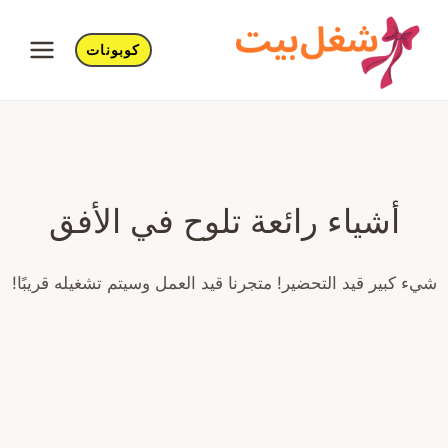
لتجاوز
لى
كوبونات
لمحتوى
أشياء رائعة تلوح في الأفق
شيء كبير قيد التحضير! متجرنا قيد العمل وسيتم تشغيله قريبًا!