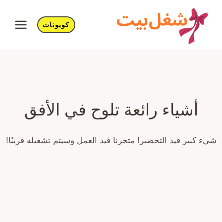
لتجاوز
لى
كوبونات
لمحتوى
أشياء رائعة تلوح في الأفق
شيء كبير قيد التحضير! متجرنا قيد العمل وسيتم تشغيله قريبًا!